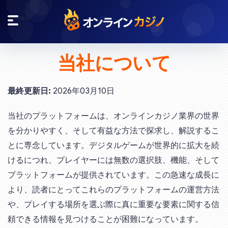
当社について
最終更新日:
2026年03月10日
当社のプラットフォームは、オンラインカジノ業界の世界
を分かりやすく、そして有益な方法で探求し、解説するこ
とに専念しています。デジタルゲームが世界的に拡大を続
けるにつれ、プレイヤーには無数の選択肢、機能、そして
プラットフォームが提供されています。この急速な成長に
より、読者にとってこれらのプラットフォームの運営方法
や、プレイする場所を選ぶ際に真に重要な要素に関する信
頼できる情報を見つけることが困難になっています。