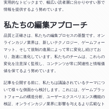
実用的なトピックまで、幅広い読者層に分かりやすい形で
情報を提供するよう努めています。
私たちの編集アプローチ
品質と正確さは、私たちの編集プロセスの基盤です。オン
ラインカジノ業界は、新しいテクノロジー、ゲームフォー
マット、そして規制の進展によって常に変化し続けてお
り、急速に進化しています。私たちのチームは、これらの
変化を注意深く監視し、コンテンツが常に関連性と情報価
値を保てるよう努めています。
記事を公開する前に、私たちは議論されているテーマにつ
いて様々な側面から検討します。これには、ゲームプラッ
トフォームの構造分析、ユーザーエクスペリエンス機能の
検証、オンラインカジノ業界に影響を与えるより広範なト