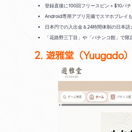
登録直後に100回フリースピン＋$10パ
Android専用アプリ完備でスマホプレイ
日本円での入出金＆24時間体制の日本語
「花路野三丁目」や「パチンコ館」で限
2. 遊雅堂（Yuugado